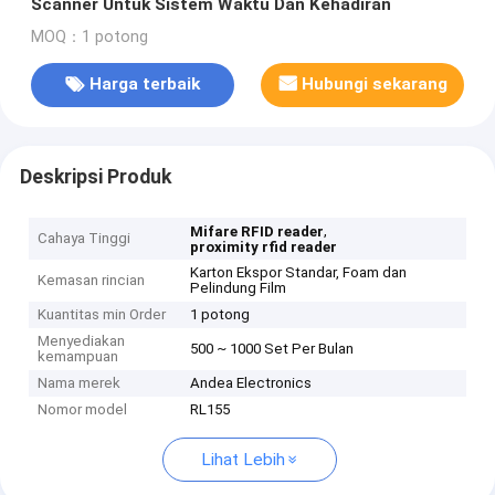
Scanner Untuk Sistem Waktu Dan Kehadiran
MOQ：1 potong
Harga terbaik
Hubungi sekarang
Deskripsi Produk
,
Mifare RFID reader
Cahaya Tinggi
proximity rfid reader
Karton Ekspor Standar, Foam dan
Kemasan rincian
Pelindung Film
Kuantitas min Order
1 potong
Menyediakan
500 ~ 1000 Set Per Bulan
kemampuan
Nama merek
Andea Electronics
Nomor model
RL155
Lihat Lebih