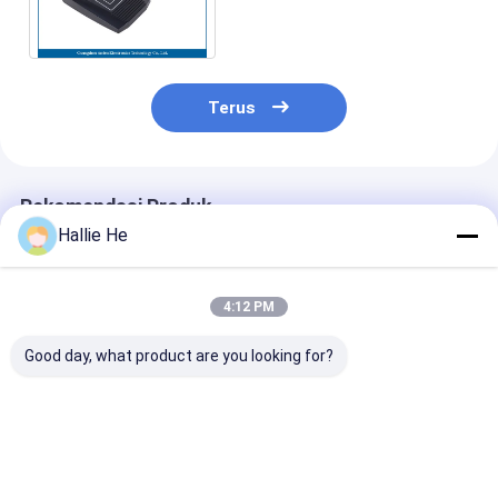
Scanner Untuk Sistem
Waktu Dan Kehadiran
Terus
Rekomendasi Produk
Hallie He
4:12 PM
Good day, what product are you looking for?
13.56MHz USB
ISO18000 - 3 Mode 3
ICODE ILT Tag
Desktop RFID Reader
RFID USB Reader
RFID Reader Mu
Dukungan I Kode SLI
Writer For RFID
Protocols Plu
/ SLIX / SLIX2 Chip
Tagging System
Play Type
Micro Power 200mW
Harga terbaik
Harga terbaik
Harga terb