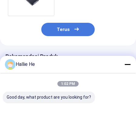
Kedekatan Kontrol Akses
DC12V
Terus
Rekomendasi Produk
Hallie He
1:02 PM
Good day, what product are you looking for?
Standar Daya
13.56Mhz RFID NFC
Modul Pemba
Rendah RS232
Reader PCBA Board
Kartu Cerdas 
13.56Mhz 14443A
HF Module Untuk
Baru Pembaca
Reader And Writer
NFC Reader Module
USB RFID
RFID Smart Card
Harga terbaik
Harga terbaik
Harga terb