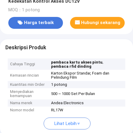
Kedekatan Kontrol Akses DC12V
MOQ：1 potong
Harga terbaik
Hubungi sekarang
Deskripsi Produk
,
pembaca kartu akses pintu
Cahaya Tinggi
pembaca rfid dinding
Karton Ekspor Standar, Foam dan
Kemasan rincian
Pelindung Film
Kuantitas min Order
1 potong
Menyediakan
500 ~ 1000 Set Per Bulan
kemampuan
Nama merek
Andea Electronics
Nomor model
RL17W
Lihat Lebih