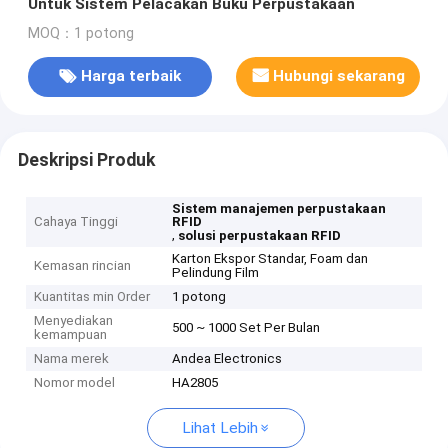
Untuk Sistem Pelacakan Buku Perpustakaan
MOQ：1 potong
Harga terbaik
Hubungi sekarang
Deskripsi Produk
Sistem manajemen perpustakaan
Cahaya Tinggi
RFID
,
solusi perpustakaan RFID
Karton Ekspor Standar, Foam dan
Kemasan rincian
Pelindung Film
Kuantitas min Order
1 potong
Menyediakan
500 ~ 1000 Set Per Bulan
kemampuan
Nama merek
Andea Electronics
Nomor model
HA2805
Lihat Lebih