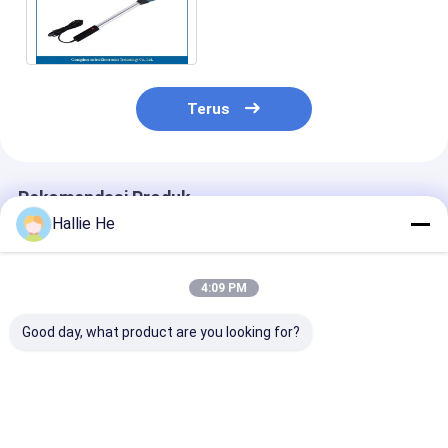
Untuk Sistem Pelacakan
Buku Perpustakaan
Terus
Rekomendasi Produk
Hallie He
4:09 PM
Good day, what product are you looking for?
13.56MHz RFID Gate
Pembaca RFID
Dispenser Tag
Reader
Perpustakaan
Dibangun Dal
Perpustakaan
Keamanan EAS
Penulis Pemb
Sistem Anti