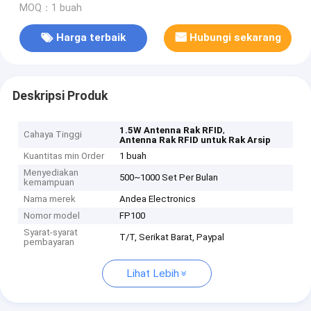
MOQ：1 buah
Harga terbaik
Hubungi sekarang
Deskripsi Produk
,
1.5W Antenna Rak RFID
Cahaya Tinggi
Antenna Rak RFID untuk Rak Arsip
Kuantitas min Order
1 buah
Menyediakan
500~1000 Set Per Bulan
kemampuan
Nama merek
Andea Electronics
Nomor model
FP100
Syarat-syarat
T/T, Serikat Barat, Paypal
pembayaran
Lihat Lebih