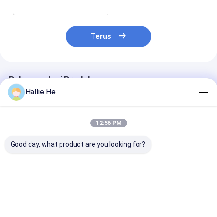
Terus
Rekomendasi Produk
Hallie He
12:56 PM
Good day, what product are you looking for?
Antena UHF RFID
Perpustakaan Arsip
RFID Indoor Pa
860-960MHz Antena
Buku Manajemen
Antenna Anti-
Genggam Portabel
persediaan HF
Fungsi Shield
Kinerja Tinggi untuk
13.56mhz RFID
Antenna Deng
Manajemen Buku dan
Reader Smart
Jarak Bacaan
Harga terbaik
Harga terbaik
Harga terb
Arsip
Bookshelf Antenna
Panjang 35cm