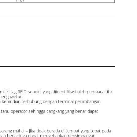
ki tag RFID sendiri, yang diidentifikasi oleh pembaca titik
n pengawetan.
stem kemudian terhubung dengan terminal penimbangan
tahu operator sehingga cangkang yang benar dapat
arang mahal – jika tidak berada di tempat yang tepat pada
engan benar juga dapat menyebabkan penyimpangan