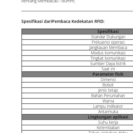
Rentang Membaca0-180mm;
Spesifikasi dari
Pembaca Kedekatan RFID:
Spesifikasi
Standar Dukungan
Frekuensi operasi
Jangkauan Membaca
Modus komunikasi
Tingkat komunikasi
Sumber Daya listrik
Saat ini
Parameter fisik
Dimensi
Bobot
Jenis tetap
Bahan Perumahan
Warna
Lampu indikator
Antarmuka
Lingkungan aplikasi
Suhu kerja
Kelembaban
Tahan air/tahan debu