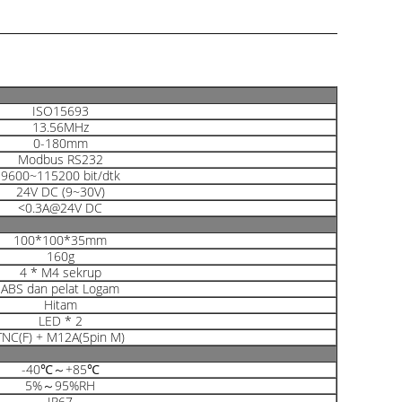
ISO15693
13.56MHz
0-180mm
Modbus RS232
9600~115200 bit/dtk
24V DC (9~30V)
<0.3A@24V DC
100*100*35mm
160g
4 * M4 sekrup
ABS dan pelat Logam
Hitam
LED * 2
TNC(F) + M12A(5pin M)
-40℃～+85℃
5%～95%RH
IP67