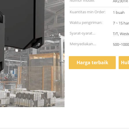
Nomor model:
AR2301R
Kuantitas min Order:
1 buah
Waktu pengiriman:
7 ~ 15 har
Syarat-syarat
T/T, West
pembayaran:
Menyediakan
500~1000
kemampuan:
Harga terbaik
Hub