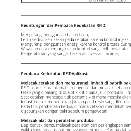
Keuntungan dari
Pembaca Kedekatan RFID:
Mengurangi penggunaan bahan baku;
Lebih sedikit kerusakan pada cetakan karena kontrol injeksi r
Mengurangi penggunaan energi karena kontrol proses curing 
Wawasan data memungkinkan kontrol yang lebih besar atas p
Pengembalian yang sangat baik atas investasi minimal;
Pembaca Kedekatan RFID
Aplikasi:
Melacak cetakan dan mengurangi limbah di pabrik bak
RFID akan secara otomatis mengenali dan melacak setiap ceta
tetap yang dipasang di dua titik kritis pada jalur produksi 
Saat cetakan mencapai titik pertama – di mana mereka akan
industri untuk menentukan jumlah pasti resin yang dibutuh
Pada titik pembacaan kedua, di mana cetakan mendekati ov
digabungkan dengan baki sebelum pengawetan.
Melacak alat dan peralatan produksi
Bagi banyak bisnis, melacak peralatan dan perlengkapan sam
waktu yang tepat, dapat mengganggu produksi.Karena alat 