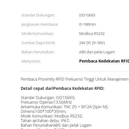
Standar Dukungan:
ISO15693
Jangkauan membaca:
0~180mm
Mode Komunikasi:
Modbus RS232
Sumber Daya listrik:
24V DC (9~30V)
Bahan Perumahan:
ABS dan pelat Logam
Pembaca Kedekatan RFI
Menyoroti:
Pembaca Proximity RFID Frekuensi Tinggi Untuk Manajeme
Detail cepat dari
Pembaca Kedekatan RFID
:
Standar Dukungan: ISO15693;
Frekuensi Operasi13.56MHz
Antarmuka Komunikasi: TNC (F) + M12A (5pin M);
Dimensi100*100*35mm;
Mode komunikasi: Modbus RS232;
Tahan air/tahan debu: IP67;
Bahan PerumahanABS dan pelat Logam