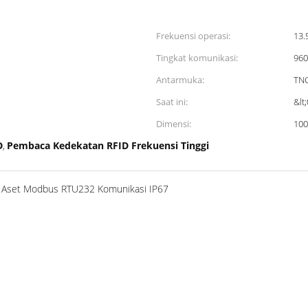
Frekuensi operasi:
13
Tingkat komunikasi:
960
Antarmuka:
TNC
Saat ini:
&lt
Dimensi:
10
D
Pembaca Kedekatan RFID Frekuensi Tinggi
,
n Aset Modbus RTU232 Komunikasi IP67