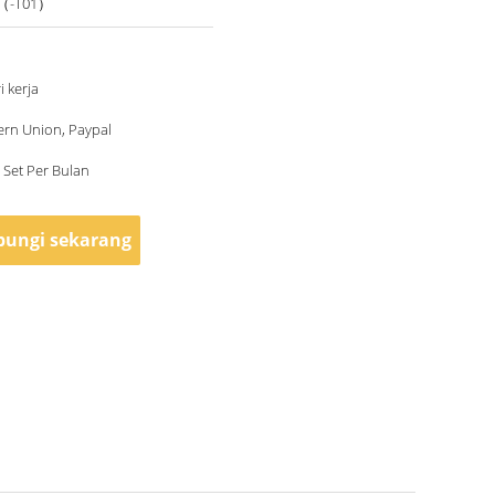
（-T01）
i kerja
ern Union, Paypal
 Set Per Bulan
ungi sekarang