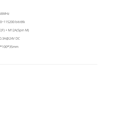
.56MHz
0~115200 bit/dtk
(F) + M12A(5pin M)
;0.3A@24V DC
0*100*35mm