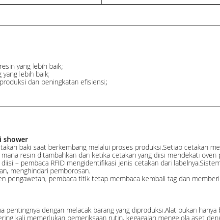
esin yang lebih baik;
yang lebih baik;
roduksi dan peningkatan efisiensi;
i shower
kan baki saat berkembang melalui proses produksi.Setiap cetakan memili
– di mana resin ditambahkan dan ketika cetakan yang diisi mendekati ove
 diisi – pembaca RFID mengidentifikasi jenis cetakan dari labelnya.Si
kan, menghindari pemborosan.
en pengawetan, pembaca titik tetap membaca kembali tag dan memberi 
a pentingnya dengan melacak barang yang diproduksi.Alat bukan hanya b
sering kali memerlukan pemeriksaan rutin, kegagalan mengelola aset d