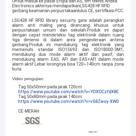
Untuk masuk ke pasar Eropa dan AS, tim teknis Andea
Electronics akhirnya mendapatkan
LSG428 HF RFID
gerbang keamanan perpustakaan
lulus CE, sertifikasi FCC.
LSG428 HF RFID library security gate adalah perangkat
alarm anti maling yang dirancang khusus untuk
perpustakaan umum dan sekolah.Produk ini dapat
dengan cepat mendeteksi tag elektronik dalam ruang
tiga dimensi di dalam area penginderaan antena
gerbang.Produk ini mendukung tag elektronik yang
memenuhi standar ISO15693 dan ISO18000-3M1,
mendukung dua mode alarm aktif dan pasif, dan
mendukung alarm EAS, AFI dan EAS+AFI dalam mode
alarm aktif.Lebar lorongnya bisa 120~140cm tanpa zona
buta.
Video pengujian:
Tag 50x50mm pada jarak 120cm
https://www.youtube.com/watch?v=YDXOCzfdX8E
Tag 50x80mm pada jarak 140cm
https://www.youtube.com/watch?v=vS8Zwoy-XW0
CE-MERAH