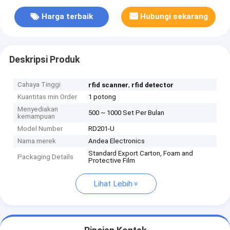
Harga terbaik
Hubungi sekarang
Deskripsi Produk
Cahaya Tinggi
,
rfid scanner
rfid detector
Kuantitas min Order
1 potong
Menyediakan
500 ~ 1000 Set Per Bulan
kemampuan
Model Number
RD201-U
Nama merek
Andea Electronics
Standard Export Carton, Foam and
Packaging Details
Protective Film
Lihat Lebih