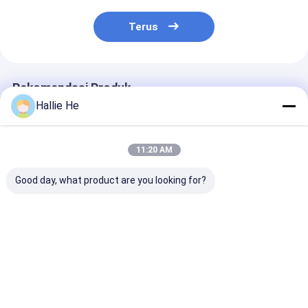
Terus
Rekomendasi Produk
Hallie He
11:20 AM
Good day, what product are you looking for?
Standar Daya
13.56Mhz RFID NFC
Modul Pemba
Rendah RS232
Reader PCBA Board
Kartu Cerdas 
13.56Mhz 14443A
HF Module Untuk
Baru Pembaca
Reader And Writer
NFC Reader Module
USB RFID
RFID Smart Card
Harga terbaik
Harga terbaik
Harga terb
Reader Writer