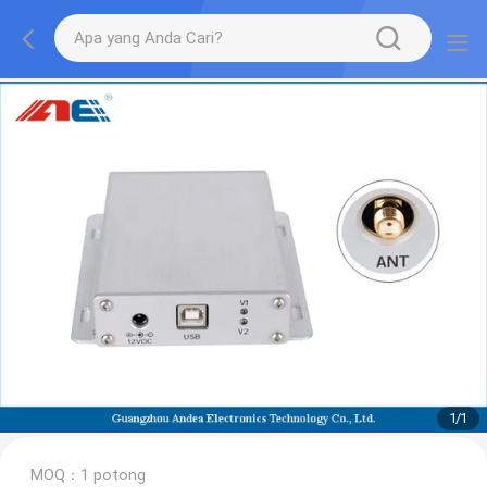
1
/
1
MOQ：1 potong