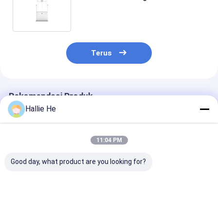
Pembaca Sistem Kontrol Akses
Pembaca RFID Mandiri
Terus
Rekomendasi Produk
Hallie He
11:04 PM
Good day, what product are you looking for?
Pembaca Kartu RFID
RJ45 RS232
Sistem Pengen
Berfrekuensi Tinggi
Dukungan
Akses RFID Pe
antarmuka
Waktu Mesin
Pengembangan
Kehadiran Wak