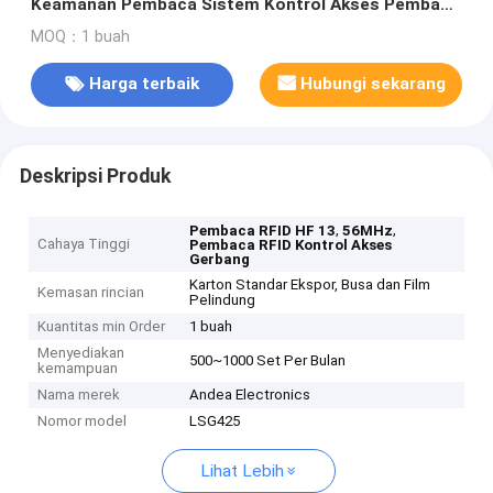
Keamanan Pembaca Sistem Kontrol Akses Pembaca
RFID Mandiri
MOQ：1 buah
Harga terbaik
Hubungi sekarang
Deskripsi Produk
,
,
Pembaca RFID HF 13
56MHz
Cahaya Tinggi
Pembaca RFID Kontrol Akses
Gerbang
Karton Standar Ekspor, Busa dan Film
Kemasan rincian
Pelindung
Kuantitas min Order
1 buah
Menyediakan
500~1000 Set Per Bulan
kemampuan
Nama merek
Andea Electronics
Nomor model
LSG425
Lihat Lebih